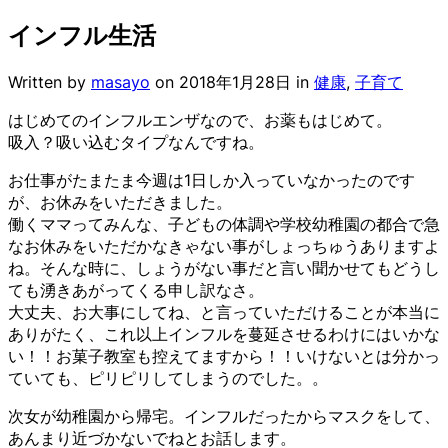
インフル生活
Written by
masayo
on
2018年1月28日
in
健康
,
子育て
はじめてのインフルエンザなので、お薬もはじめて。
吸入？吸い込むタイプなんですね。
お仕事がたまたま今週は1日しか入っていなかったのです
が、お休みをいただきました。
働くママってみんな、子どもの体調や学校幼稚園の都合で急
なお休みをいただかなきゃない事がしょっちゅうありますよ
ね。そんな時に、しょうがない事だと言い聞かせてもどうし
ても湧きあがってくる申し訳なさ。
大丈夫、お大事にしてね、と言っていただけることが本当に
ありがたく、これ以上インフルを蔓延させるわけにはいかな
い！！お菓子教室も控えてますから！！いけないとは分かっ
ていても、ピリピリしてしまうのでした。。
次女が幼稚園から帰宅。インフルだったからマスクをして、
あんまり近づかないでねとお話します。