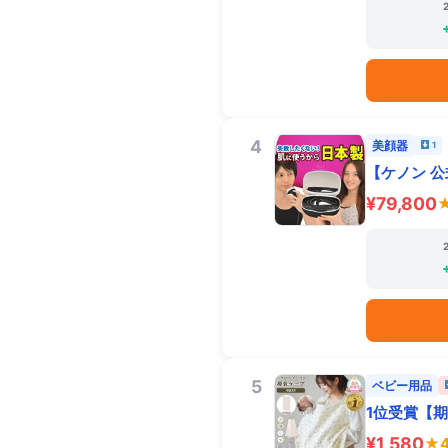
4
美顔器
1
【ケノン 公
¥79,800
★
5
ベビー用品
1位受賞【期
¥1,580
★4