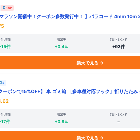
1 UP
マラソン開催中！クーポン多数発行中！ 】パラコード 4mm 10m 3
75
24h増加
増加率
7日トレンド
+15件
+0.4%
+93件
楽天で見る →
2
ーポンで15%OFF】 車 ゴミ箱 ［多車種対応フック］折りたたみ
.62
24h増加
増加率
7日トレンド
+17件
+0.8%
–
楽天で見る →