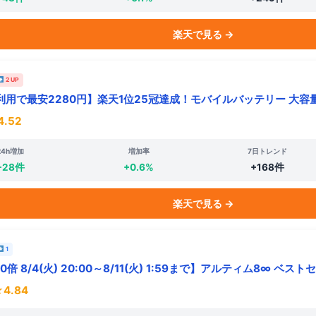
楽天で見る →
2 UP
用で最安2280円】楽天1位25冠達成！モバイルバッテリー 大容量 
4.52
24h増加
増加率
7日トレンド
+28件
+0.6%
+168件
楽天で見る →
1
倍 8/4(火) 20:00～8/11(火) 1:59まで】アルティム8∞ ベス
4.84