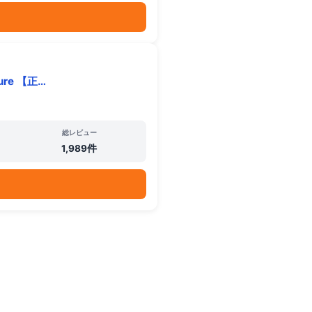
re 【正…
総レビュー
1,989件