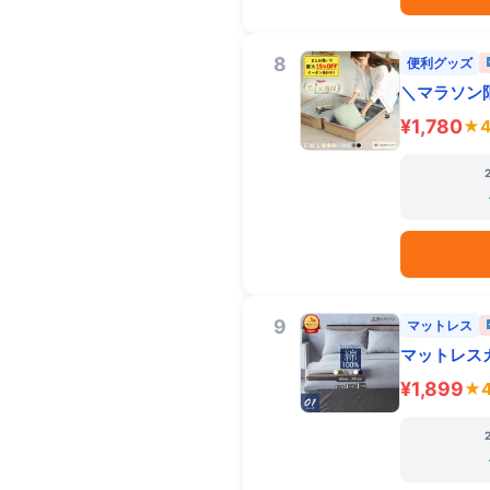
8
便利グッズ
＼マラソン
¥1,780
★4
9
マットレス
マットレスカ
¥1,899
★4