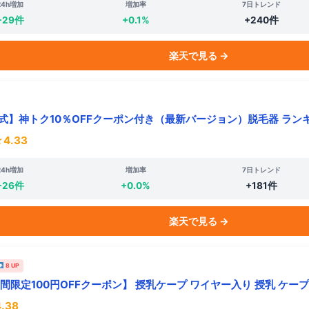
24h増加
増加率
7日トレンド
+29件
+0.1%
+240件
楽天で見る →
式】神トク10％OFFクーポン付き（最新バージョン）脱毛器 ランキ
4.33
24h増加
増加率
7日トレンド
+26件
+0.0%
+181件
楽天で見る →
8 UP
間限定100円OFFクーポン】 授乳ケープ ワイヤー入り 授乳 ケープ
.38