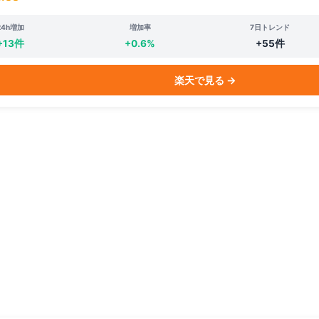
24h増加
増加率
7日トレンド
+13件
+0.6%
+55件
楽天で見る →