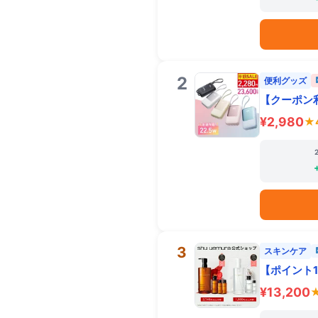
2
便利グッズ
【クーポン利
¥2,980
★
3
スキンケア
【ポイント10
¥13,200
★