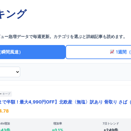
キング
ビュー急増データで毎週更新。カテゴリを選ぶと詳細記事も読めます。
（瞬間風速）
1週間
キープ
まで半額！最大4,990円OFF】北欧産〈無塩〉訳あり 骨取り さば（
.78
24h増加
増加率
7日トレンド
+43件
+0.1%
+249件