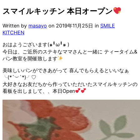
スマイルキッチン 本日オープン
Written by
masayo
on
2019年11月25日
in
SMILE
KITCHEN
おはようございます(๑╹ω╹๑ )
今日は、ご近所のステキなママさんと一緒に ティータイム&
パン教室を開催致します
美味しいパンができあがって 喜んでもらえるといいなぁ
╰(*´︶`*)╯♡
大好きなお友だちから作っていただいたスマイルキッチンの
看板を出しまして、、本日Open