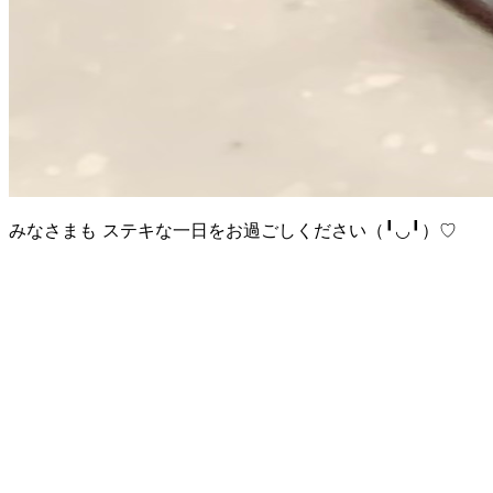
みなさまも ステキな一日をお過ごしください（╹◡╹）♡