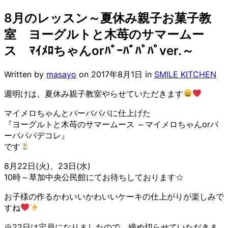
8月のレッスン～夏休み親子お菓子教
室 ヨーグルトと木苺のサマームー
ス ﾏｲﾒﾛちゃんorﾊﾞｰﾊﾞﾊﾟﾊﾟver.～
Written by
masayo
on
2017年8月1日
in
SMILE KITCHEN
週明けは、夏休み親子教室やらせていただきます
マイメロちゃんとバーバパパに仕上げた
『ヨーグルトと木苺のサマームース ～マイメロちゃんorバ
ーバパパデコレ』
です
8月22日(火)、23日(水)
10時～草加中央公民館にてお待ちしております☆
お子様の作るかわいいかわいいケーキの仕上がりが楽しみで
すね
※22日は定員になりましたので、締め切らせていただきま